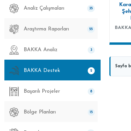
Kar
Analiz Çalışmaları
35
Şeh
BAKKA
Araştırma Raporları
55
BAKKA Analiz
3
Sayfa b
BAKKA Destek
2
Başarılı Projeler
8
Bölge Planları
15