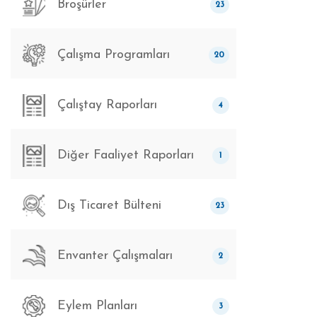
Broşürler
23
Çalışma Programları
20
Çalıştay Raporları
4
Diğer Faaliyet Raporları
1
Dış Ticaret Bülteni
23
Envanter Çalışmaları
2
Eylem Planları
3