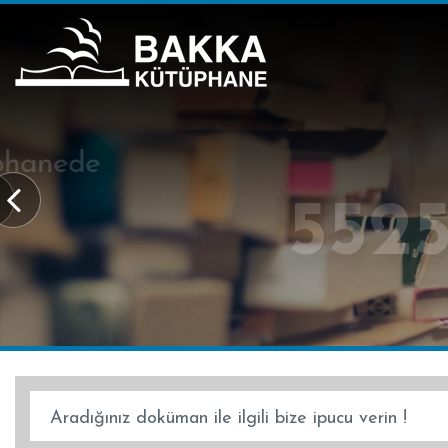
BAKKA Kütüphanede
55257 İndi