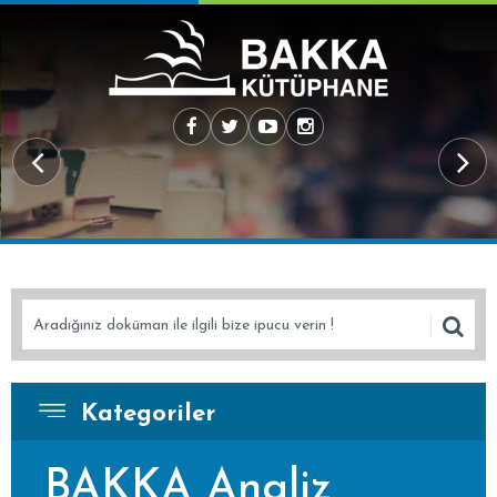
A Kütüphanede
55257 İndi
Kategoriler
BAKKA Analiz